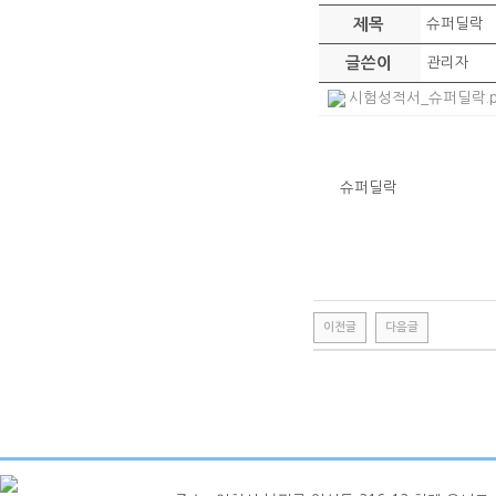
제목
슈퍼딜락
글쓴이
관리자
시험성적서_슈퍼딜락.pdf
슈퍼딜락
이전글
다음글