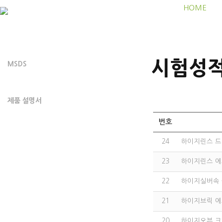
HOME
시험성
MSDS
시험성적서
제품 설명서
번호
24
하이지린스 
23
하이지린스 에
22
하이지실버속
21
하이지브릭 
20
하이지오븐 크