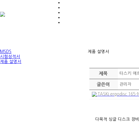
MSDS
제품 설명서
시험성적서
제품 설명서
제목
타스키 에
글쓴이
관리자
TASKI ergodisc 165-
다목적 싱글 디스크 장