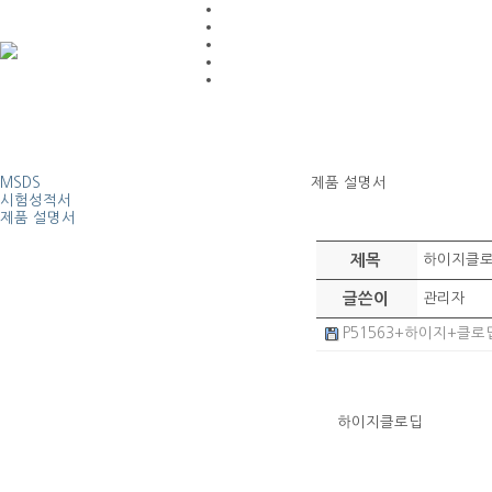
MSDS
제품 설명서
시험성적서
제품 설명서
제목
하이지클
글쓴이
관리자
P51563+하이지+클로딥+1
하이지클로딥