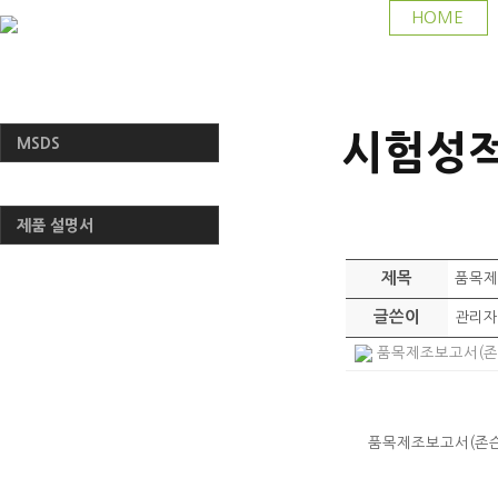
HOME
시험성
MSDS
시험성적서
제품 설명서
제목
품목제
글쓴이
관리자
품목제조보고서(존슨락
품목제조보고서(존