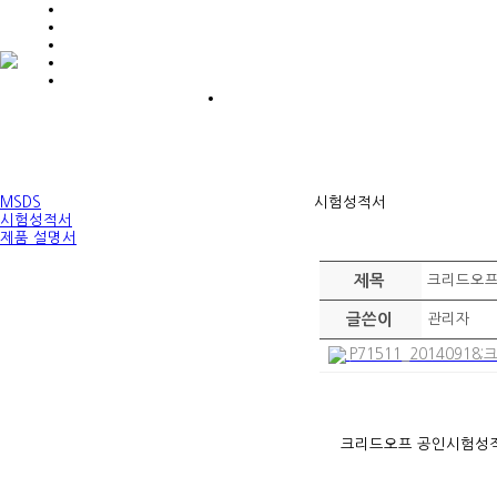
MSDS
시험성적서
시험성적서
제품 설명서
제목
크리드오프
글쓴이
관리자
P71511_20140918
크리드오프 공인시험성