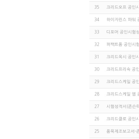
35
크리드오프 공인
34
하이지린스 파워
33
디포머 공인시험
32
퍼팩트폼 공인시
31
크리드옥시 공인
30
크리드프리속 공
29
크리드스케일 공
28
크리드스케일 엠
27
시험성적서(존슨락스
26
크리드클로 공인
25
품목제조보고서-