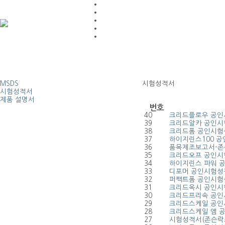
MSDS
시험성적서
시험성적서
제품 설명서
번호
40
크리드플로우 공
39
크리드알카 공인
38
크리드폼 공인시험
37
하이지린스100 
36
품목제조보고서-
35
크리드오프 공인
34
하이지린스 파워 
33
디포머 공인시험성
32
퍼팩트폼 공인시험
31
크리드옥시 공인
30
크리드프리속 공
29
크리드스케일 공
28
크리드스케일 엠 
27
시험성적서(존슨락스 