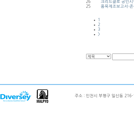
26
크리드클로 공인
25
품목제조보고서-
1
2
3
>
주소 : 인천시 부평구 일신동 216-12 현대