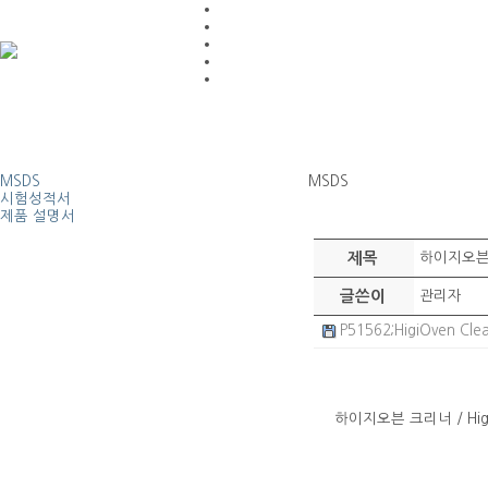
MSDS
MSDS
시험성적서
제품 설명서
제목
하이지오븐 크
글쓴이
관리자
P51562;HigiOven Cl
하이지오븐 크리너 / HigiO