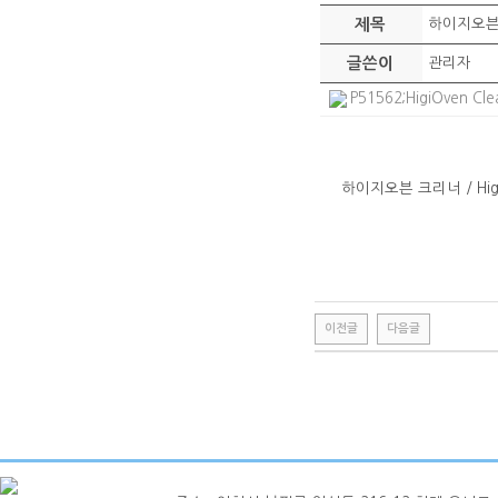
제목
하이지오븐 크
글쓴이
관리자
P51562;HigiOven Cl
하이지오븐 크리너 / HigiO
이전글
다음글