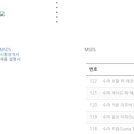
MSDS
MSDS
시험성적서
제품 설명서
번호
122
수마 오팔 퍼-에코 L8
121
수마 제이드 퍼-에코 
120
수마 카본 리무버 K2
119
수마 칼크 이피(Sum
118
수마 트랩(Suma T