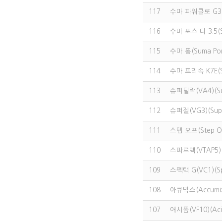
117
수마 파워클로 G3(S
116
수마 포스 디 3.5(S
115
수마 퐁(Suma Po
114
수마 프리속 K7E(Su
113
슈퍼딜락(VA4)(Sup
112
슈퍼젤(VG3)(Supe
111
스텝 오프(Step Of
110
스파르텍(VTAP5)(S
109
스펙택 G(VC1)(Sp
108
아큐믹스(Accumi
107
애시폼(VF10)(Aci