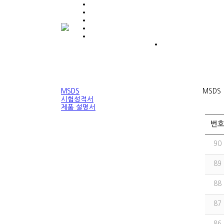
MSDS
MSDS
시험성적서
제품 설명서
번
90
89
88
87
86