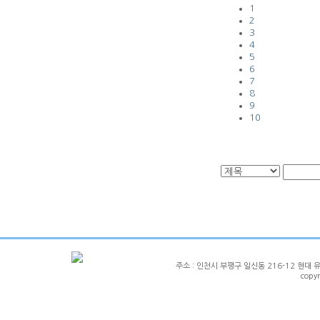
1
2
3
4
5
6
7
8
9
10
주소 : 인천시 부평구 일신동 216-12 현대 유니크 1
copy