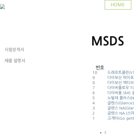
HOME
MSDS
MSDS
시험성적서
제품 설명서
번호
10
드래프트클린(VS24
9
다이보산 하이포(VT
8
다이보산 엑티브(Di
7
다이버플로우 TC(V
6
다이버폼 SMS 클로
5
노빌레 플러스(Nob
4
글랜스(Glance)
3
글랜스 NA(Glan
2
글랜스 NA (스
1
고게터(Go gett
<