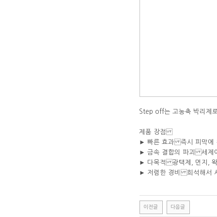
Step off는 고농축 박
제품 장점
► 빠른 효과 즉시 피막에
► 금속 결합의 파괴 세제
► 다목적 광택제, 먼지,
► 저렴한 경비 희석해서 
이전글
다음글